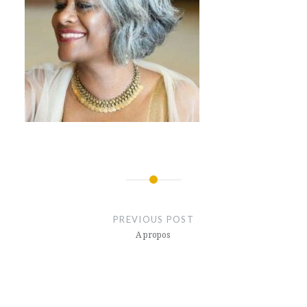
Post
navigation
PREVIOUS POST
A propos