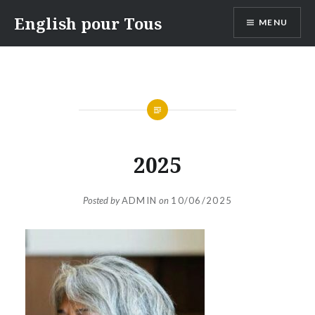
Skip
English pour Tous
MENU
to
content
2025
Posted by
ADMIN
on
10/06/2025