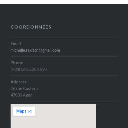
COORDONNÉES
Email
michelle.rakitch@gmail.com
Phone
(+33) 06.85.20.96.97
Address
26 rue Castéra
47000 Agen