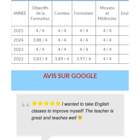
Objectifs
Moyens
ANNEE
de la
Contenu
Formateur
et
Environn
Formation
Méthodes
2025
4 / 4
4 / 4
4 / 4
4 / 4
4 / 4
2024
3.88 / 4
4 / 4
4 / 4
4 / 4
4 / 4
2023
4 / 4
4 / 4
4 / 4
4 / 4
4 / 4
2022
3.83 / 4
3.89 / 4
3.97 / 4
4 / 4
4 / 4
AVIS SUR GOOGLE
I wanted to take English
classes to improve myself! The teacher is
great and teaches well