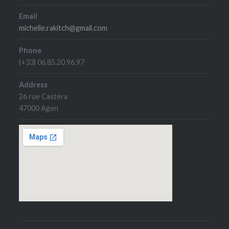
Email
michelle.rakitch@gmail.com
Phone
(+33) 06.85.20.96.97
Address
26 rue Castéra
47000 Agen