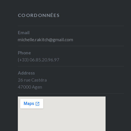
COORDONNÉES
Email
michelle.rakitch@gmail.com
Phone
(+33) 06.85.20.96.97
Address
26 rue Castéra
47000 Agen