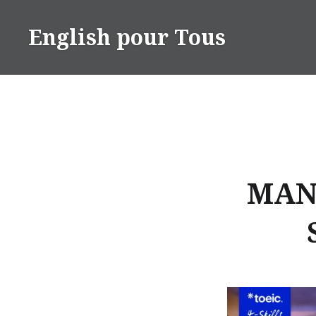
Skip
to
English pour Tous
content
MAN0