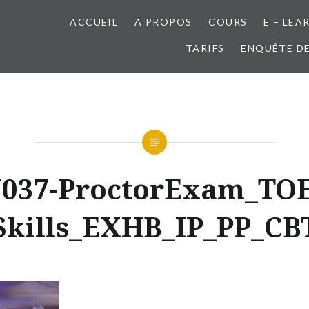
ACCUEIL
A PROPOS
COURS
E – LEA
TARIFS
ENQUÊTE DE
37-ProctorExam_TOE
Skills_EXHB_IP_PP_CB